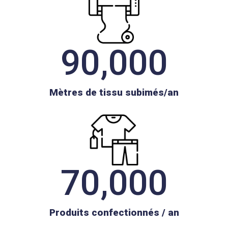
90,000
Mètres de tissu subimés/an
70,000
Produits confectionnés / an