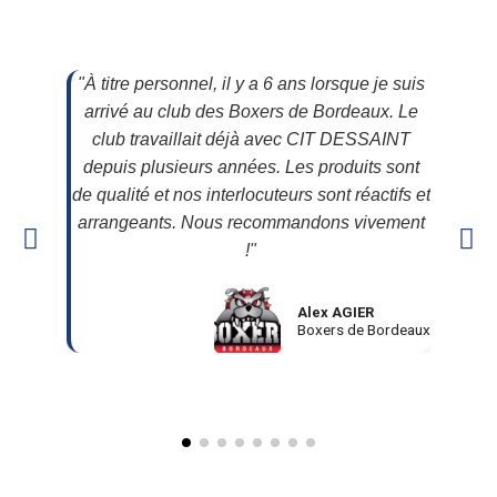
"À titre personnel, il y a 6 ans lorsque je suis
“CIT
arrivé au club des Boxers de Bordeaux. Le
dime
club travaillait déjà avec CIT DESSAINT
tissée
depuis plusieurs années. Les produits sont
les toi
de qualité et nos interlocuteurs sont réactifs et
leur
arrangeants. Nous recommandons vivement
confe
!"
Alex AGIER
Boxers de Bordeaux